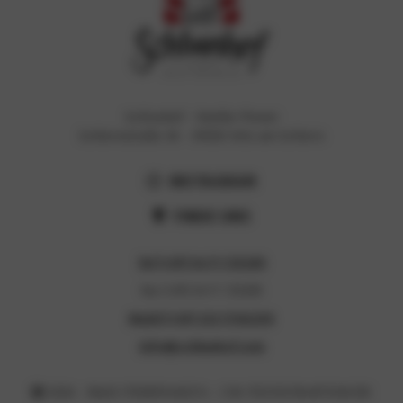
Schlunhof - Familie Ploner
Schlernstraße 36 - 39050 Völs am Schlern
INSTAGRAM
FINDE UNS
Tel (+39) 0471 725285
Fax (+39) 0471 725285
Mobil (+39) 333 1706299
info@schlunhof.com
2026 - MwSt IT00859460214 - CIN IT021031B4NT3O6CBS