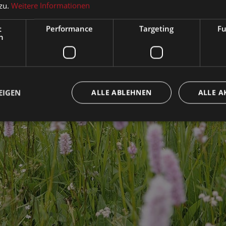
zu.
Weitere Informationen
t
Performance
Targeting
Fu
h
EIGEN
ALLE ABLEHNEN
ALLE A