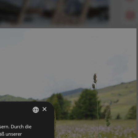
×
sern. Durch die
GERMAN
äß unserer
ITALIAN