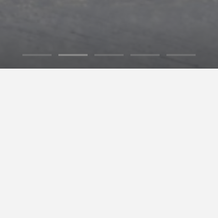
Fiè allo Sciliar
bondanza e un’atmosfera magica: tutto questo è una vacanza
 poco tempo il comprensorio sciistico
dell’Alpe di Siusi/Val
ti
e si può raggiungere con la navetta che si ferma a pochi p
omiti Superski,
il più grande d’Italia. Gli sciatori di ogni et
l divertimento è assicurato per grandi e piccini.
oard,
l’Alpe di Siusi Snowpark li attende con i suoi 1.5km di pi