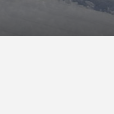
 invernale a
Fiè allo Sciliar.
 Gardena.
La stazione a valle della cabinovia
assi dal Residence.
à ed esperienza troveranno 175 km di piste dove
ste e i numerosi ostacoli.