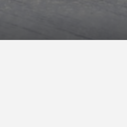
Vacanze invernali a 
Paesaggi mozzafiato, divertimento, neve in ab
Dal Residence Schlunhof
potrete raggiungere in
Alpe di Siusi è a
10 minuti dai nostri appartamen
Questo comprensorio si trova
nel cuore del Dol
potersi cimentare, piste da slittino e da fondo: i
Per coloro che
amano l’adrenalina e lo snowb