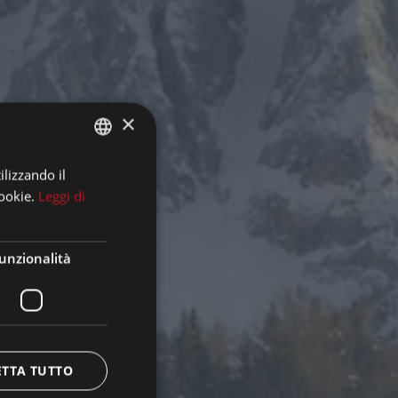
×
ilizzando il
GERMAN
ookie.
Leggi di
ITALIAN
ENGLISH
unzionalità
ETTA TUTTO